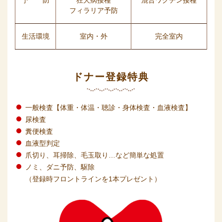
予 防
狂犬病接種
混合ワクチン接種
フィラリア予防
生活環境
室内・外
完全室内
ドナー登録特典
一般検査【体重・体温・聴診・身体検査・血液検査】
尿検査
糞便検査
血液型判定
爪切り、耳掃除、毛玉取り…など簡単な処置
ノミ、ダニ予防、駆除
（登録時フロントラインを1本プレゼント）