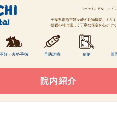
≫ペットホテル
≫トリ
千葉県市原市姉ヶ崎の動物病院。トリミ
処置の時は優しく丁寧な保定を心がけて
不妊・去勢手術
予防診療
症例
獣
院内紹介