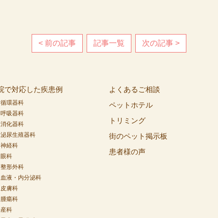
< 前の記事
記事一覧
次の記事 >
院で対応した疾患例
よくあるご相談
- 循環器科
ペットホテル
- 呼吸器科
トリミング
- 消化器科
- 泌尿生殖器科
街のペット掲示板
- 神経科
患者様の声
- 眼科
- 整形外科
- 血液・内分泌科
- 皮膚科
- 腫瘍科
- 産科