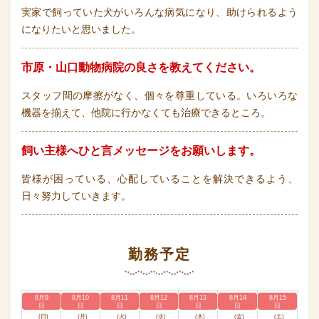
実家で飼っていた犬がいろんな病気になり、助けられるよう
になりたいと思いました。
市原・山口動物病院の良さを教えてください。
スタッフ間の摩擦がなく、個々を尊重している。いろいろな
機器を揃えて、他院に行かなくても治療できるところ。
飼い主様へひと言メッセージをお願いします。
皆様が困っている、心配していることを解決できるよう、
日々努力していきます。
勤務予定
8月9
8月10
8月11
8月12
8月13
8月14
8月15
日
日
日
日
日
日
日
(日)
(月)
(火)
(水)
(木)
(金)
(土)